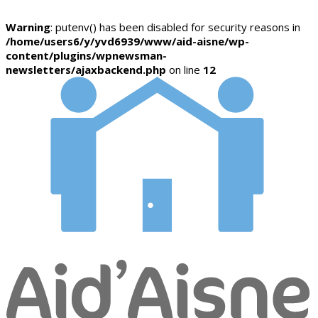
Warning
: putenv() has been disabled for security reasons in
/home/users6/y/yvd6939/www/aid-aisne/wp-
content/plugins/wpnewsman-
newsletters/ajaxbackend.php
on line
12