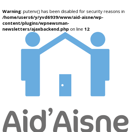
Warning
: putenv() has been disabled for security reasons in
/home/users6/y/yvd6939/www/aid-aisne/wp-
content/plugins/wpnewsman-
newsletters/ajaxbackend.php
on line
12