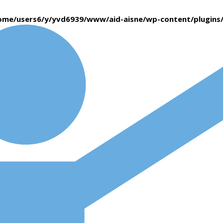
ome/users6/y/yvd6939/www/aid-aisne/wp-content/plugin