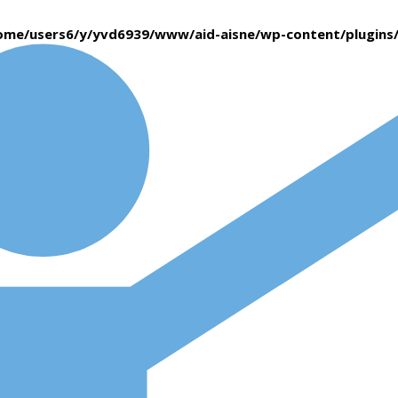
ome/users6/y/yvd6939/www/aid-aisne/wp-content/plugin