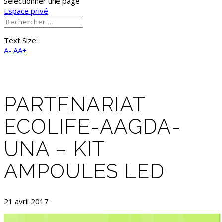
Sélectionner une page
Espace privé
Text Size:
A-
AA+
PARTENARIAT
ECOLIFE-AAGDA-
UNA – KIT
AMPOULES LED
21 avril 2017