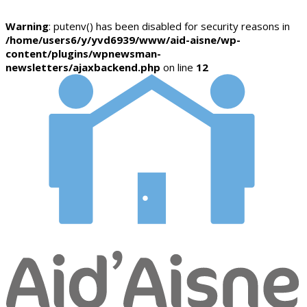
Warning
: putenv() has been disabled for security reasons in
/home/users6/y/yvd6939/www/aid-aisne/wp-
content/plugins/wpnewsman-
newsletters/ajaxbackend.php
on line
12