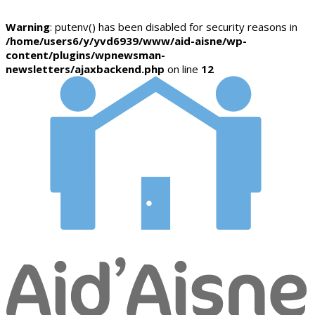
Warning
: putenv() has been disabled for security reasons in
/home/users6/y/yvd6939/www/aid-aisne/wp-
content/plugins/wpnewsman-
newsletters/ajaxbackend.php
on line
12