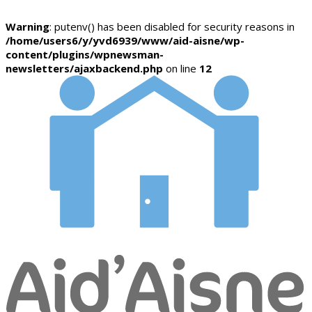
Warning
: putenv() has been disabled for security reasons in
/home/users6/y/yvd6939/www/aid-aisne/wp-
content/plugins/wpnewsman-
newsletters/ajaxbackend.php
on line
12