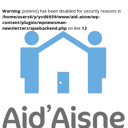
Warning
: putenv() has been disabled for security reasons in
/home/users6/y/yvd6939/www/aid-aisne/wp-
content/plugins/wpnewsman-
newsletters/ajaxbackend.php
on line
12