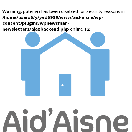
Warning
: putenv() has been disabled for security reasons in
/home/users6/y/yvd6939/www/aid-aisne/wp-
content/plugins/wpnewsman-
newsletters/ajaxbackend.php
on line
12