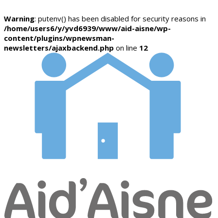
Warning
: putenv() has been disabled for security reasons in
/home/users6/y/yvd6939/www/aid-aisne/wp-
content/plugins/wpnewsman-
newsletters/ajaxbackend.php
on line
12