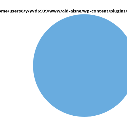
ome/users6/y/yvd6939/www/aid-aisne/wp-content/plugin