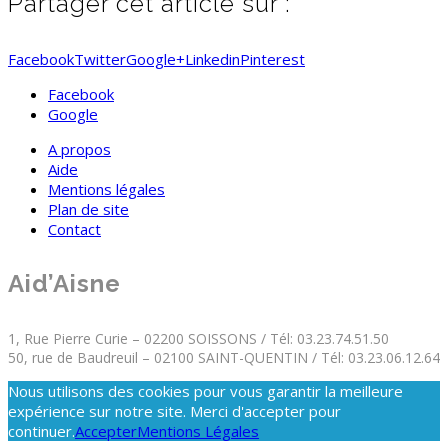
Partager cet article sur :
Facebook
Twitter
Google+
Linkedin
Pinterest
Facebook
Google
A propos
Aide
Mentions légales
Plan de site
Contact
Aid’Aisne
1, Rue Pierre Curie – 02200 SOISSONS / Tél: 03.23.74.51.50
50, rue de Baudreuil – 02100 SAINT-QUENTIN / Tél: 03.23.06.12.64
Nous utilisons des cookies pour vous garantir la meilleure
expérience sur notre site. Merci d'accepter pour
continuer.
Accepter
Mentions Légales