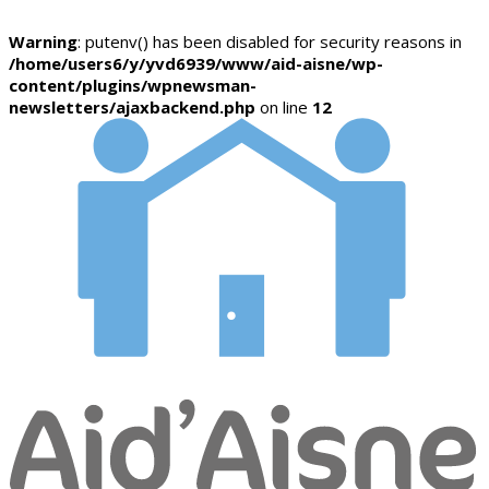
Warning
: putenv() has been disabled for security reasons in
/home/users6/y/yvd6939/www/aid-aisne/wp-
content/plugins/wpnewsman-
newsletters/ajaxbackend.php
on line
12