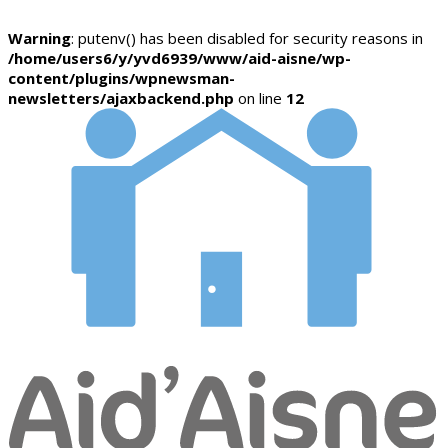
Warning
: putenv() has been disabled for security reasons in
/home/users6/y/yvd6939/www/aid-aisne/wp-
content/plugins/wpnewsman-
newsletters/ajaxbackend.php
on line
12