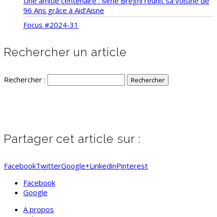
Une amitié centenaire : Mme Breghi réunit sa voisine de
96 Ans grâce à Aid’Aisne
Focus #2024-31
Rechercher un article
Rechercher :
Partager cet article sur :
Facebook
Twitter
Google+
Linkedin
Pinterest
Facebook
Google
A propos