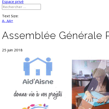
Espace privé
Text Size:
A-
AA+
Assemblée Générale P
25 juin 2018