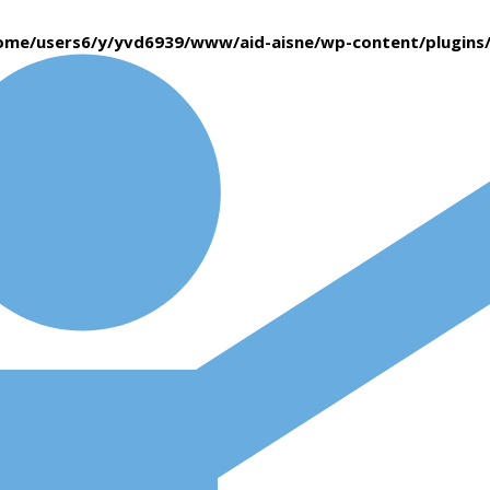
ome/users6/y/yvd6939/www/aid-aisne/wp-content/plugin