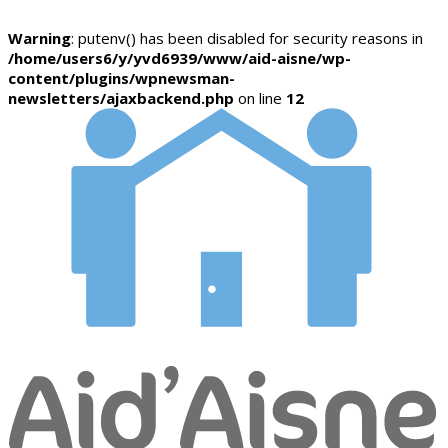
Warning
: putenv() has been disabled for security reasons in
/home/users6/y/yvd6939/www/aid-aisne/wp-
content/plugins/wpnewsman-
newsletters/ajaxbackend.php
on line
12