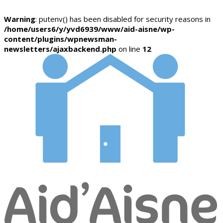
Warning
: putenv() has been disabled for security reasons in
/home/users6/y/yvd6939/www/aid-aisne/wp-
content/plugins/wpnewsman-
newsletters/ajaxbackend.php
on line
12