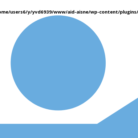
ome/users6/y/yvd6939/www/aid-aisne/wp-content/plugin