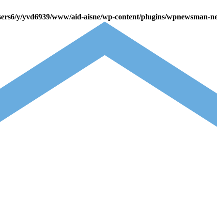
sers6/y/yvd6939/www/aid-aisne/wp-content/plugins/wpnewsman-ne