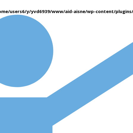
ome/users6/y/yvd6939/www/aid-aisne/wp-content/plugin