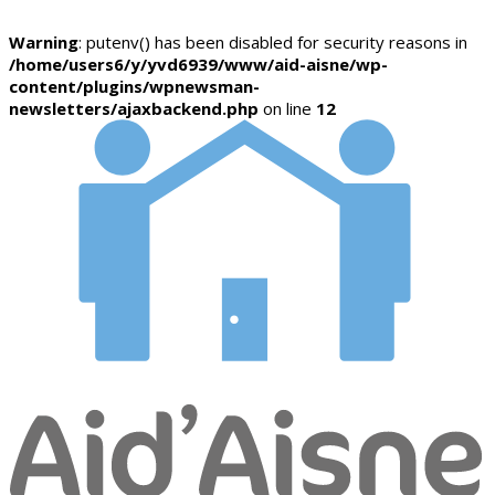
Warning
: putenv() has been disabled for security reasons in
/home/users6/y/yvd6939/www/aid-aisne/wp-
content/plugins/wpnewsman-
newsletters/ajaxbackend.php
on line
12