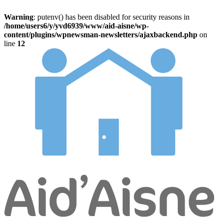
Warning
: putenv() has been disabled for security reasons in
/home/users6/y/yvd6939/www/aid-aisne/wp-
content/plugins/wpnewsman-newsletters/ajaxbackend.php
on
line
12