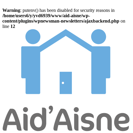
Warning
: putenv() has been disabled for security reasons in
/home/users6/y/yvd6939/www/aid-aisne/wp-
content/plugins/wpnewsman-newsletters/ajaxbackend.php
on
line
12