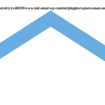
sers6/y/yvd6939/www/aid-aisne/wp-content/plugins/wpnewsman-ne