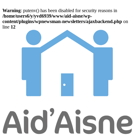
Warning
: putenv() has been disabled for security reasons in
/home/users6/y/yvd6939/www/aid-aisne/wp-
content/plugins/wpnewsman-newsletters/ajaxbackend.php
on
line
12