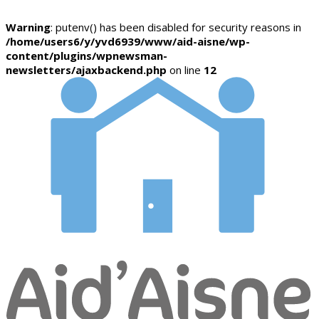
Warning
: putenv() has been disabled for security reasons in
/home/users6/y/yvd6939/www/aid-aisne/wp-
content/plugins/wpnewsman-
newsletters/ajaxbackend.php
on line
12