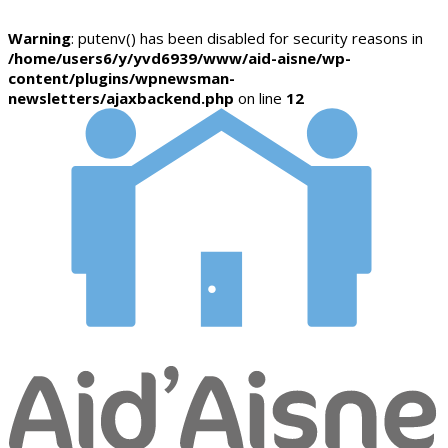
Warning
: putenv() has been disabled for security reasons in
/home/users6/y/yvd6939/www/aid-aisne/wp-
content/plugins/wpnewsman-
newsletters/ajaxbackend.php
on line
12