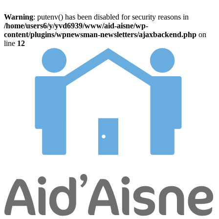
Warning
: putenv() has been disabled for security reasons in
/home/users6/y/yvd6939/www/aid-aisne/wp-
content/plugins/wpnewsman-newsletters/ajaxbackend.php
on
line
12