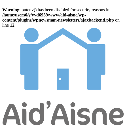
Warning
: putenv() has been disabled for security reasons in
/home/users6/y/yvd6939/www/aid-aisne/wp-
content/plugins/wpnewsman-newsletters/ajaxbackend.php
on
line
12