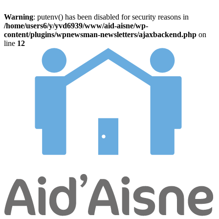
Warning
: putenv() has been disabled for security reasons in
/home/users6/y/yvd6939/www/aid-aisne/wp-
content/plugins/wpnewsman-newsletters/ajaxbackend.php
on
line
12