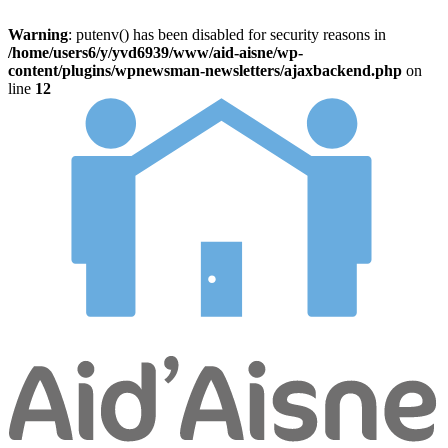
Warning
: putenv() has been disabled for security reasons in
/home/users6/y/yvd6939/www/aid-aisne/wp-
content/plugins/wpnewsman-newsletters/ajaxbackend.php
on
line
12