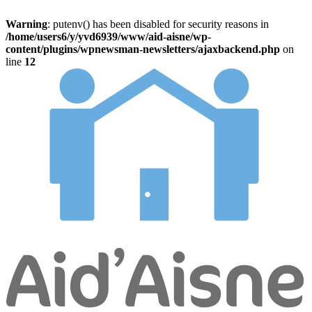
Warning
: putenv() has been disabled for security reasons in
/home/users6/y/yvd6939/www/aid-aisne/wp-
content/plugins/wpnewsman-newsletters/ajaxbackend.php
on
line
12