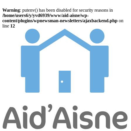
Warning
: putenv() has been disabled for security reasons in
/home/users6/y/yvd6939/www/aid-aisne/wp-
content/plugins/wpnewsman-newsletters/ajaxbackend.php
on
line
12