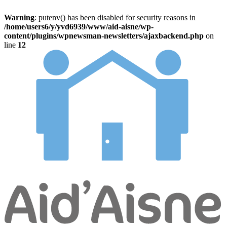
Warning
: putenv() has been disabled for security reasons in
/home/users6/y/yvd6939/www/aid-aisne/wp-
content/plugins/wpnewsman-newsletters/ajaxbackend.php
on
line
12