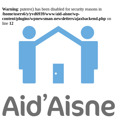
Warning
: putenv() has been disabled for security reasons in
/home/users6/y/yvd6939/www/aid-aisne/wp-
content/plugins/wpnewsman-newsletters/ajaxbackend.php
on
line
12