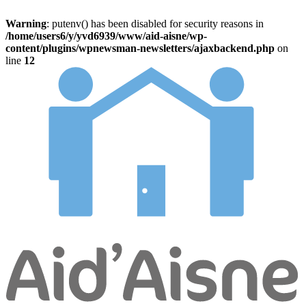
Warning
: putenv() has been disabled for security reasons in
/home/users6/y/yvd6939/www/aid-aisne/wp-
content/plugins/wpnewsman-newsletters/ajaxbackend.php
on
line
12