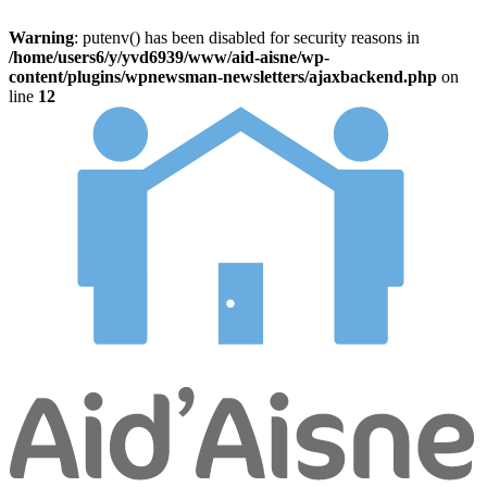
Warning
: putenv() has been disabled for security reasons in
/home/users6/y/yvd6939/www/aid-aisne/wp-
content/plugins/wpnewsman-newsletters/ajaxbackend.php
on
line
12