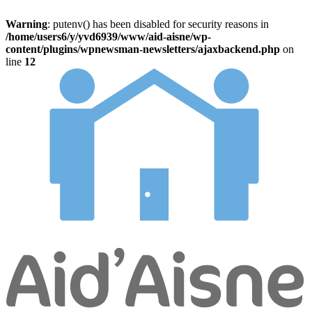
Warning
: putenv() has been disabled for security reasons in
/home/users6/y/yvd6939/www/aid-aisne/wp-
content/plugins/wpnewsman-newsletters/ajaxbackend.php
on
line
12