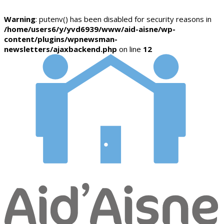
Warning
: putenv() has been disabled for security reasons in
/home/users6/y/yvd6939/www/aid-aisne/wp-
content/plugins/wpnewsman-
newsletters/ajaxbackend.php
on line
12