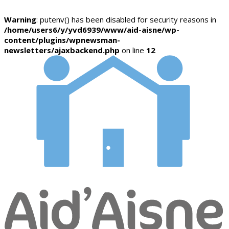
Warning
: putenv() has been disabled for security reasons in
/home/users6/y/yvd6939/www/aid-aisne/wp-
content/plugins/wpnewsman-
newsletters/ajaxbackend.php
on line
12