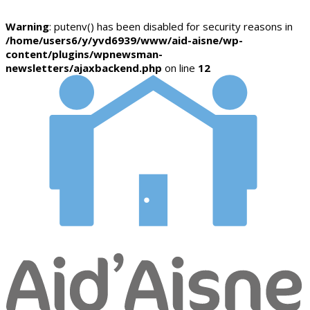
Warning
: putenv() has been disabled for security reasons in
/home/users6/y/yvd6939/www/aid-aisne/wp-
content/plugins/wpnewsman-
newsletters/ajaxbackend.php
on line
12