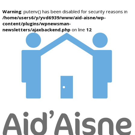
Warning
: putenv() has been disabled for security reasons in
/home/users6/y/yvd6939/www/aid-aisne/wp-
content/plugins/wpnewsman-
newsletters/ajaxbackend.php
on line
12