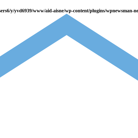
sers6/y/yvd6939/www/aid-aisne/wp-content/plugins/wpnewsman-ne